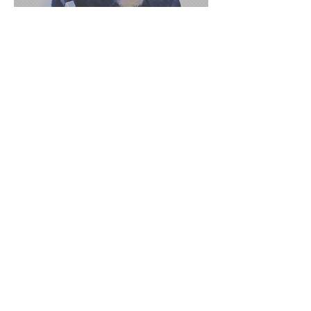
studio・m​ 新築
INFORMATION
​〒930-0052
​富山県富山市五番町２−１
Tel :
076-407-0306
Fax :
076-407-0307
Mail :
info@kentomo.jp