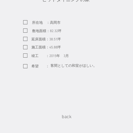
□
​所在地 ：高岡市
□
​敷地面積：82.32坪
□
​延床面積：38.51坪
□
​施工面積：45.88坪
□
​竣工 ：2015年 3月
□
​客間としての和室がほしい。
希望 ：
back