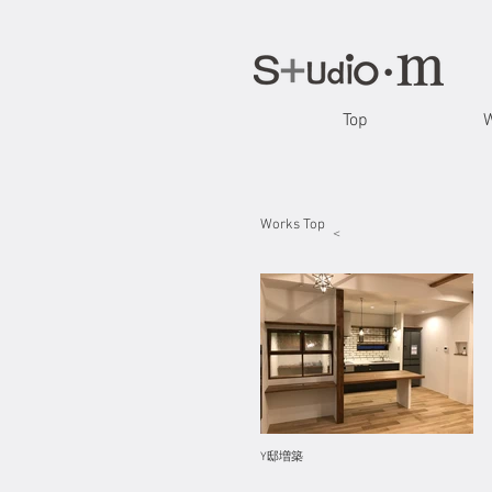
Top
Works Top
​＜
Y邸増築